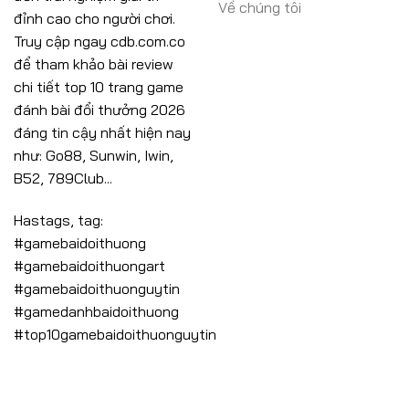
Về chúng tôi
đỉnh cao cho người chơi.
Truy cập ngay cdb.com.co
để tham khảo bài review
chi tiết top 10 trang game
đánh bài đổi thưởng 2026
đáng tin cậy nhất hiện nay
như: Go88, Sunwin, Iwin,
B52, 789Club...
Hastags, tag:
#gamebaidoithuong
#gamebaidoithuongart
#gamebaidoithuonguytin
#gamedanhbaidoithuong
#top10gamebaidoithuonguytin