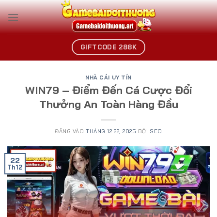
Bỏ
qua
nội
dung
GIFTCODE 288K
NHÀ CÁI UY TÍN
WIN79 – Điểm Đến Cá Cược Đổi
Thưởng An Toàn Hàng Đầu
ĐĂNG VÀO
THÁNG 12 22, 2025
BỞI
SEO
22
Th12