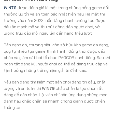
WIN79
được đánh giá là một trong những cổng game đổi
thưởng uy tín và an toàn bậc nhất hiện nay. Ra mắt thị
trường vào năm 2022, nền tảng nhanh chóng tạo được
dấu ấn mạnh mẽ và thu hút đông đảo người chơi, với
lượng truy cập mỗi ngày lên đến hàng triệu lượt.
Bên cạnh đó, thương hiệu còn sở hữu kho game đa dạng,
quy tụ nhiều tựa game thịnh hành, đồng thời được cấp
phép và giám sát bởi tổ chức PAGCOR danh tiếng. Sau khi
hoàn tất đăng ký, người chơi có thể dễ dàng truy cập và
tận hưởng những trải nghiệm giải trí đỉnh cao.
Nếu bạn đang tìm kiếm một sân chơi đáng tin cậy, chất
lượng và an toàn thì
WIN79
chắc chắn là lựa chọn rất
đáng để cân nhắc. Hội viên chỉ cần ứng dụng những mẹo
đánh hay chắc chắn sẽ nhanh chóng giành được chiến
thắng lớn.