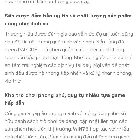
hữu nhiều ưu điểm ấn tượng dưới đây.
Sân cược đảm bảo uy tín và chất lượng sản phẩm
cũng như dịch vụ
Thương hiệu được đánh giá cao về mức độ an toàn cũng
như độ tin cậy trong quá trình vận hành. Nền tảng đã
được PAGCOR – tổ chức quản lý cá cược danh tiếng
toàn cầu cấp phép hoạt động. Nhờ đó, người chơi có thể
an tâm trải nghiệm các dịch vụ tại đây. Mọi vấn đề phát
sinh đều được hệ thống tiếp nhận và xử lý nhanh chóng,
kịp thời.
Kho trò chơi phong phú, quy tụ nhiều tựa game
hấp dẫn
Cổng game gây ấn tượng mạnh với cộng đồng nhờ sở
hữu danh sách trò chơi đa dạng, cập nhật liên tục các
sản phẩm hot trên thị trường.
WIN79
hợp tác với nhiều
nhà phát hành lớn, đảm bảo mang đến những tựa game