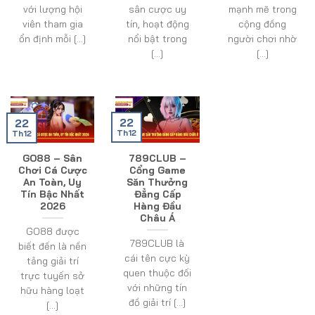
với lượng hội
sân cược uy
mạnh mẽ trong
viên tham gia
tín, hoạt động
cộng đồng
ổn định mỗi [...]
nổi bật trong
người chơi nhờ
[...]
[...]
22
22
Th12
Th12
GO88 – Sân
789CLUB –
Chơi Cá Cược
Cổng Game
An Toàn, Uy
Săn Thưởng
Tín Bậc Nhất
Đẳng Cấp
2026
Hàng Đầu
Châu Á
GO88 được
789CLUB là
biết đến là nền
cái tên cực kỳ
tảng giải trí
quen thuộc đối
trực tuyến sở
với những tín
hữu hàng loạt
đồ giải trí [...]
[...]