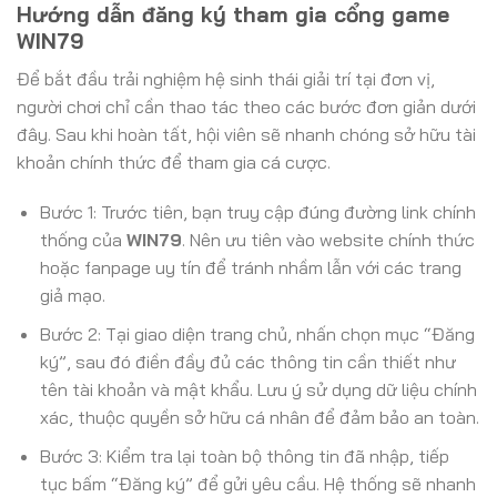
Hướng dẫn đăng ký tham gia cổng game
WIN79
Để bắt đầu trải nghiệm hệ sinh thái giải trí tại đơn vị,
người chơi chỉ cần thao tác theo các bước đơn giản dưới
đây. Sau khi hoàn tất, hội viên sẽ nhanh chóng sở hữu tài
khoản chính thức để tham gia cá cược.
Bước 1: Trước tiên, bạn truy cập đúng đường link chính
thống của
WIN79
. Nên ưu tiên vào website chính thức
hoặc fanpage uy tín để tránh nhầm lẫn với các trang
giả mạo.
Bước 2: Tại giao diện trang chủ, nhấn chọn mục “Đăng
ký”, sau đó điền đầy đủ các thông tin cần thiết như
tên tài khoản và mật khẩu. Lưu ý sử dụng dữ liệu chính
xác, thuộc quyền sở hữu cá nhân để đảm bảo an toàn.
Bước 3: Kiểm tra lại toàn bộ thông tin đã nhập, tiếp
tục bấm “Đăng ký” để gửi yêu cầu. Hệ thống sẽ nhanh