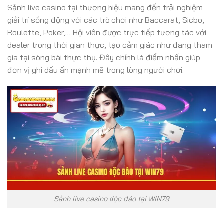
Sảnh live casino tại thương hiệu mang đến trải nghiệm
giải trí sống động với các trò chơi như Baccarat, Sicbo,
Roulette, Poker,… Hội viên được trực tiếp tương tác với
dealer trong thời gian thực, tạo cảm giác như đang tham
gia tại sòng bài thực thụ. Đây chính là điểm nhấn giúp
đơn vị ghi dấu ấn mạnh mẽ trong lòng người chơi.
Sảnh live casino độc đáo tại WIN79