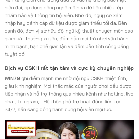
hiện đại, áp dụng công nghệ mã hóa dữ liệu nhiều lớp
nhằm bảo vệ thông tin hội viên. Nhờ đó, nguy cơ xâm
nhập hay đánh cắp dữ liệu được giảm thiểu tối đa. Bên
cạnh đó, đơn vị sở hữu đội ngũ kỹ thuật chuyên môn cao
giám sát thường xuyên, đảm bảo mọi trò chơi vận hành
minh bạch, hạn chế gian lận và đảm bảo tính công bằng
tuyệt đối.
Dịch vụ CSKH rất tận tâm và cực kỳ chuyên nghiệp
WIN79
ghi điểm mạnh mẽ nhờ đội ngũ CSKH nhiệt tình,
giàu kinh nghiệm. Mọi thắc mắc của người chơi đều được
tiếp nhận và hỗ trợ thông qua nhiều kênh như hotline, live
chat, telegram,… Hệ thống hỗ trợ hoạt động liên tục
24/7, sẵn sàng đồng hành cùng hội viên mọi lúc.