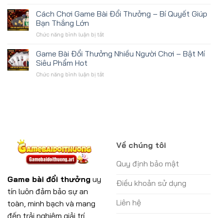
Mẹo
Đổi
Cược
Chơi
Cách Chơi Game Bài Đổi Thưởng – Bí Quyết Giúp
Thưởng
Vàng
Game
–
Bạn Thắng Lớn
Bài
Mẹo
Chức năng bình luận bị tắt
ở
Đổi
Ăn
Cách
Thưởng
Tiền
Chơi
Game Bài Đổi Thưởng Nhiều Người Chơi – Bật Mí
–
Lớn
Game
Bí
Siêu Phẩm Hot
Bài
Kíp
Chức năng bình luận bị tắt
ở
Đổi
Thắng
Game
Thưởng
Lớn
Bài
–
Từ
Đổi
Bí
Cao
Thưởng
Quyết
Thủ
Nhiều
Giúp
Người
Bạn
Chơi
Thắng
–
Lớn
Về chúng tôi
Bật
Mí
Quy định bảo mật
Siêu
Phẩm
Game bài đổi thưởng
uy
Điều khoản sử dụng
Hot
tín luôn đảm bảo sự an
Liên hệ
toàn, minh bạch và mang
đến trải nghiệm giải trí