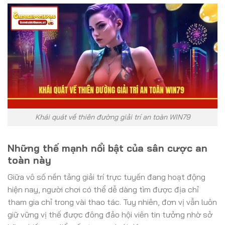
Khái quát về thiên đường giải trí an toàn WIN79
Những thế mạnh nổi bật của sân cược an
toàn này
Giữa vô số nền tảng giải trí trực tuyến đang hoạt động
hiện nay, người chơi có thể dễ dàng tìm được địa chỉ
tham gia chỉ trong vài thao tác. Tuy nhiên, đơn vị vẫn luôn
giữ vững vị thế được đông đảo hội viên tin tưởng nhờ sở