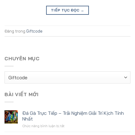
TIẾP TỤC ĐỌC
→
Đăng trong
Giftcode
CHUYÊN MỤC
Chuyên
mục
BÀI VIẾT MỚI
Đá Gà Trực Tiếp – Trải Nghiệm Giải Trí Kịch Tính
Nhất
Chức năng bình luận bị tắt
ở
Đá