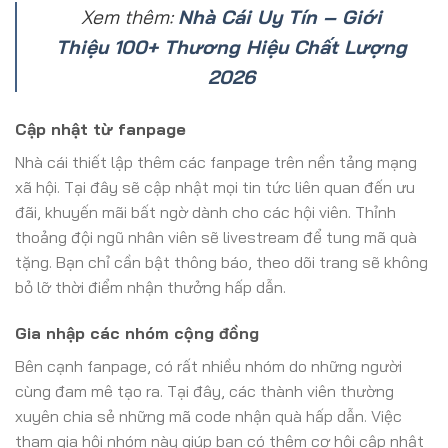
Xem thêm:
Nhà Cái Uy Tín – Giới
Thiệu 100+ Thương Hiệu Chất Lượng
2026
Cập nhật từ fanpage
Nhà cái thiết lập thêm các fanpage trên nền tảng mạng
xã hội. Tại đây sẽ cập nhật mọi tin tức liên quan đến ưu
đãi, khuyến mãi bất ngờ dành cho các hội viên. Thỉnh
thoảng đội ngũ nhân viên sẽ livestream để tung mã quà
tặng. Bạn chỉ cần bật thông báo, theo dõi trang sẽ không
bỏ lỡ thời điểm nhận thưởng hấp dẫn.
Gia nhập các nhóm cộng đồng
Bên cạnh fanpage, có rất nhiều nhóm do những người
cùng đam mê tạo ra. Tại đây, các thành viên thường
xuyên chia sẻ những mã code nhận quà hấp dẫn. Việc
tham gia hội nhóm này giúp bạn có thêm cơ hội cập nhật