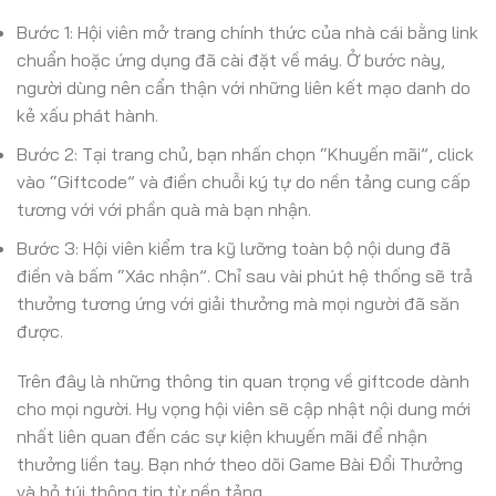
Bước 1: Hội viên mở trang chính thức của nhà cái bằng link
chuẩn hoặc ứng dụng đã cài đặt về máy. Ở bước này,
người dùng nên cẩn thận với những liên kết mạo danh do
kẻ xấu phát hành.
Bước 2: Tại trang chủ, bạn nhấn chọn “Khuyến mãi”, click
vào “Giftcode” và điền chuỗi ký tự do nền tảng cung cấp
tương với với phần quà mà bạn nhận.
Bước 3: Hội viên kiểm tra kỹ lưỡng toàn bộ nội dung đã
điền và bấm “Xác nhận”. Chỉ sau vài phút hệ thống sẽ trả
thưởng tương ứng với giải thưởng mà mọi người đã săn
được.
Trên đây là những thông tin quan trọng về giftcode dành
cho mọi người. Hy vọng hội viên sẽ cập nhật nội dung mới
nhất liên quan đến các sự kiện khuyến mãi để nhận
thưởng liền tay. Bạn nhớ theo dõi Game Bài Đổi Thưởng
và bỏ túi thông tin từ nền tảng.