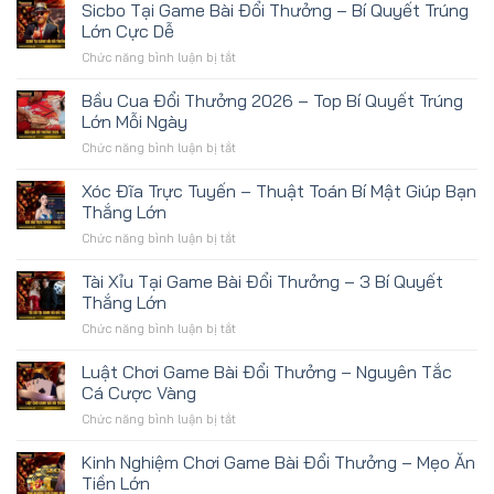
Gà
Sicbo Tại Game Bài Đổi Thưởng – Bí Quyết Trúng
Trực
Lớn Cực Dễ
Tiếp
Chức năng bình luận bị tắt
ở
–
Sicbo
Trải
Tại
Bầu Cua Đổi Thưởng 2026 – Top Bí Quyết Trúng
Nghiệm
Game
Giải
Lớn Mỗi Ngày
Bài
Trí
Chức năng bình luận bị tắt
ở
Đổi
Kịch
Bầu
Thưởng
Tính
Cua
Xóc Đĩa Trực Tuyến – Thuật Toán Bí Mật Giúp Bạn
–
Nhất
Đổi
Bí
Thắng Lớn
Thưởng
Quyết
Chức năng bình luận bị tắt
ở
2026
Trúng
Xóc
–
Lớn
Đĩa
Tài Xỉu Tại Game Bài Đổi Thưởng – 3 Bí Quyết
Top
Cực
Trực
Bí
Thắng Lớn
Dễ
Tuyến
Quyết
Chức năng bình luận bị tắt
ở
–
Trúng
Tài
Thuật
Lớn
Xỉu
Luật Chơi Game Bài Đổi Thưởng – Nguyên Tắc
Toán
Mỗi
Tại
Bí
Cá Cược Vàng
Ngày
Game
Mật
Chức năng bình luận bị tắt
ở
Bài
Giúp
Luật
Đổi
Bạn
Chơi
Kinh Nghiệm Chơi Game Bài Đổi Thưởng – Mẹo Ăn
Thưởng
Thắng
Game
–
Tiền Lớn
Lớn
Bài