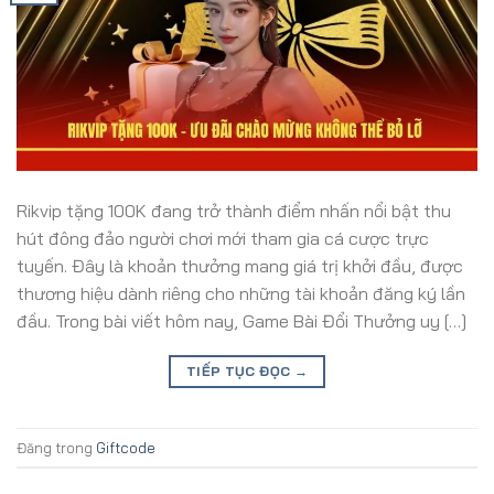
Rikvip tặng 100K đang trở thành điểm nhấn nổi bật thu
hút đông đảo người chơi mới tham gia cá cược trực
tuyến. Đây là khoản thưởng mang giá trị khởi đầu, được
thương hiệu dành riêng cho những tài khoản đăng ký lần
đầu. Trong bài viết hôm nay, Game Bài Đổi Thưởng uy […]
TIẾP TỤC ĐỌC
→
Đăng trong
Giftcode