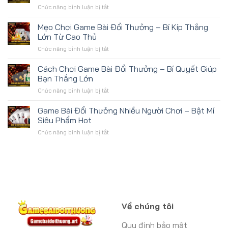
3
Chức năng bình luận bị tắt
ở
Đổi
Bí
Kinh
Thưởng
Quyết
Nghiệm
Mẹo Chơi Game Bài Đổi Thưởng – Bí Kíp Thắng
–
Thắng
Chơi
Nguyên
Lớn Từ Cao Thủ
Lớn
Game
Tắc
Chức năng bình luận bị tắt
ở
Bài
Cá
Mẹo
Đổi
Cược
Chơi
Cách Chơi Game Bài Đổi Thưởng – Bí Quyết Giúp
Thưởng
Vàng
Game
–
Bạn Thắng Lớn
Bài
Mẹo
Chức năng bình luận bị tắt
ở
Đổi
Ăn
Cách
Thưởng
Tiền
Chơi
Game Bài Đổi Thưởng Nhiều Người Chơi – Bật Mí
–
Lớn
Game
Bí
Siêu Phẩm Hot
Bài
Kíp
Chức năng bình luận bị tắt
ở
Đổi
Thắng
Game
Thưởng
Lớn
Bài
–
Từ
Đổi
Bí
Cao
Thưởng
Quyết
Thủ
Nhiều
Giúp
Người
Bạn
Chơi
Thắng
–
Lớn
Về chúng tôi
Bật
Mí
Quy định bảo mật
Siêu