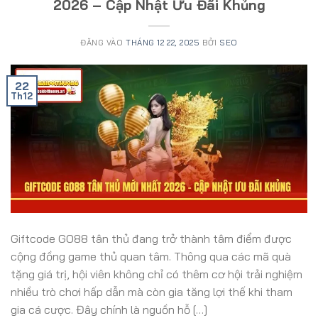
2026 – Cập Nhật Ưu Đãi Khủng
ĐĂNG VÀO
THÁNG 12 22, 2025
BỞI
SEO
22
Th12
Giftcode GO88 tân thủ đang trở thành tâm điểm được
cộng đồng game thủ quan tâm. Thông qua các mã quà
tặng giá trị, hội viên không chỉ có thêm cơ hội trải nghiệm
nhiều trò chơi hấp dẫn mà còn gia tăng lợi thế khi tham
gia cá cược. Đây chính là nguồn hỗ […]