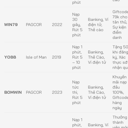
phút
Giftcod
Nạp
79k cho
30
Banking, Ví
tân thủ,
WIN79
PAGCOR
2022
giây,
điện tử,
Sự kiện
Rút 5
Thẻ cào
điểm
phút
danh
Nạp 1
Tặng 5
phút,
Banking,
khi đăn
YO88
Isle of Man
2019
Rút 5
Thẻ Cào,
ký, Xác
– 10
Ví điện tử
thực sđ
phút
nhận qu
Khuyến
Nạp
mãi nạp
tức
Banking,
đầu
BOMWIN
PAGCOR
2023
thì,
Thẻ Cào,
100%,
Rút 5
Ví điện tử
Giftcod
phút
hàng
ngày
Thưởng
Nạp 1
thành
phút,
Banking, Ví
viên mới