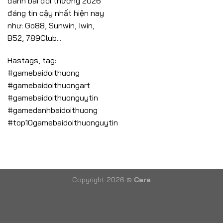
đánh bài đổi thưởng 2026
đáng tin cậy nhất hiện nay
như: Go88, Sunwin, Iwin,
B52, 789Club...
Hastags, tag:
#gamebaidoithuong
#gamebaidoithuongart
#gamebaidoithuonguytin
#gamedanhbaidoithuong
#top10gamebaidoithuonguytin
Copyright 2026 ©
Cara