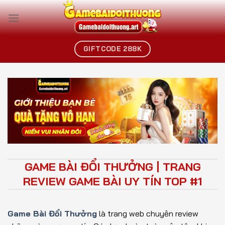
Bỏ
qua
nội
dung
GIFTCODE 288K
GAME BÀI ĐỔI THƯỞNG | TRANG
REVIEW GAME BÀI UY TÍN TOP #1
Game Bài Đổi Thưởng
là trang web chuyên review