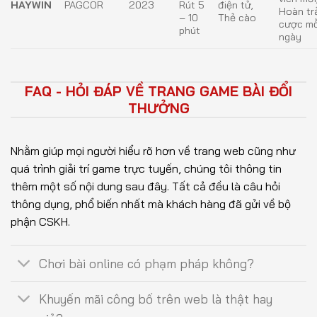
HAYWIN
PAGCOR
2023
Rút 5
điện tử,
Hoàn tr
– 10
Thẻ cào
cược mỗ
phút
ngày
FAQ - HỎI ĐÁP VỀ TRANG GAME BÀI ĐỔI
THƯỞNG
Nhằm giúp mọi người hiểu rõ hơn về trang web cũng như
quá trình giải trí game trực tuyến, chúng tôi thông tin
thêm một số nội dung sau đây. Tất cả đều là câu hỏi
thông dụng, phổ biến nhất mà khách hàng đã gửi về bộ
phận CSKH.
Chơi bài online có phạm pháp không?
Khuyến mãi công bố trên web là thật hay