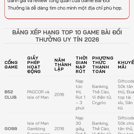
đánh giá và review tổng quan của Game Bài Đổi
Thưởng là dễ dàng tìm cho mình một địa chỉ phù hợp.
BẢNG XẾP HẠNG TOP 10 GAME BÀI ĐỔI
THƯỞNG UY TÍN 2026
GIẤY
THỜI
PHƯƠNG
NĂM
CỔNG
PHÉP
GIAN
THỨC
KHUY
THÀNH
GAME
HOẠT
NẠP
THANH
MÃI
LẬP
ĐỘNG
RÚT
TOÁN
Nạp
Giftcod
tức
Banking,
50k tân
B52
PAGCOR và
thì,
Thẻ Cào,
thủ, Đu
2018
CLUB
Isle of Man
Rút 1
Ví điện tử,
top tài
– 3
Crypto
xỉu, Săn
phút
hũ
Nạp
Giftcod
Isle of Man
30
Banking,
50k ch
GO88
Gambling
2018
giây,
Thẻ Cào,
tân thủ,