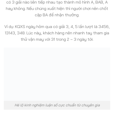
có 3 giải nào liên tiếp nhau tạo thành mô hình A, BAB, A
hay không. Nếu chúng xuất hiện thì người chơi nên chốt
cặp BA để nhận thưởng.
Ví dụ: KQXS ngày hôm qua có giải 3, 4, 5 lần lượt là 3456,
13143, 348. Lúc này, khách hàng nên nhanh tay tham gia
thử vận may với 31 trong 2 – 3 ngày tới.
Hé lộ kinh nghiệm luận số cực chuẩn từ chuyên gia