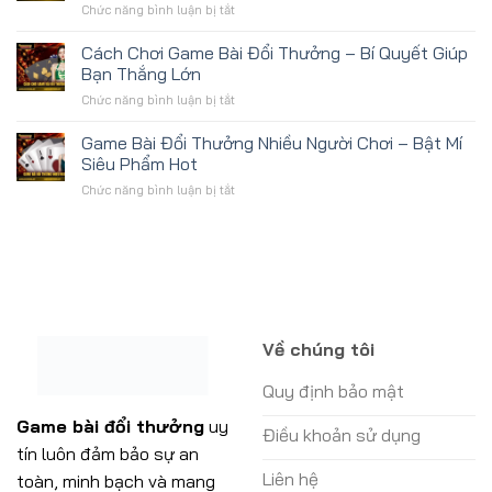
Chức năng bình luận bị tắt
ở
Bài
Cá
Mẹo
Đổi
Cược
Chơi
Cách Chơi Game Bài Đổi Thưởng – Bí Quyết Giúp
Thưởng
Vàng
Game
–
Bạn Thắng Lớn
Bài
Mẹo
Chức năng bình luận bị tắt
ở
Đổi
Ăn
Cách
Thưởng
Tiền
Chơi
Game Bài Đổi Thưởng Nhiều Người Chơi – Bật Mí
–
Lớn
Game
Bí
Siêu Phẩm Hot
Bài
Kíp
Chức năng bình luận bị tắt
ở
Đổi
Thắng
Game
Thưởng
Lớn
Bài
–
Từ
Đổi
Bí
Cao
Thưởng
Quyết
Thủ
Nhiều
Giúp
Người
Bạn
Chơi
Thắng
–
Lớn
Về chúng tôi
Bật
Mí
Quy định bảo mật
Siêu
Phẩm
Game bài đổi thưởng
uy
Điều khoản sử dụng
Hot
tín luôn đảm bảo sự an
Liên hệ
toàn, minh bạch và mang