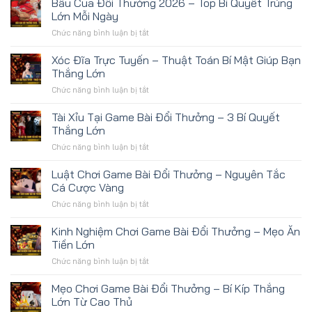
Bầu Cua Đổi Thưởng 2026 – Top Bí Quyết Trúng
Nghiệm
Game
Giải
Lớn Mỗi Ngày
Bài
Trí
Chức năng bình luận bị tắt
ở
Đổi
Kịch
Bầu
Thưởng
Tính
Cua
Xóc Đĩa Trực Tuyến – Thuật Toán Bí Mật Giúp Bạn
–
Nhất
Đổi
Bí
Thắng Lớn
Thưởng
Quyết
Chức năng bình luận bị tắt
ở
2026
Trúng
Xóc
–
Lớn
Đĩa
Tài Xỉu Tại Game Bài Đổi Thưởng – 3 Bí Quyết
Top
Cực
Trực
Bí
Thắng Lớn
Dễ
Tuyến
Quyết
Chức năng bình luận bị tắt
ở
–
Trúng
Tài
Thuật
Lớn
Xỉu
Luật Chơi Game Bài Đổi Thưởng – Nguyên Tắc
Toán
Mỗi
Tại
Bí
Cá Cược Vàng
Ngày
Game
Mật
Chức năng bình luận bị tắt
ở
Bài
Giúp
Luật
Đổi
Bạn
Chơi
Kinh Nghiệm Chơi Game Bài Đổi Thưởng – Mẹo Ăn
Thưởng
Thắng
Game
–
Tiền Lớn
Lớn
Bài
3
Chức năng bình luận bị tắt
ở
Đổi
Bí
Kinh
Thưởng
Quyết
Nghiệm
Mẹo Chơi Game Bài Đổi Thưởng – Bí Kíp Thắng
–
Thắng
Chơi
Nguyên
Lớn Từ Cao Thủ
Lớn
Game
Tắc