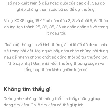
số nào xuất hiện ở đầu hoặc đuôi của các giải. Sau đó
ghép chúng thành các bộ số để dự thưởng.
Ví dụ: KQXS ngày 16/12 có câm đầu 2, 3 và đuôi 5, 6. Ghép
chúng tạo thành 25, 36, 35, 26 và chắc chắn sẽ về trong
ít ngày tới.
Toàn bộ thông tin về hình thức giải trí lô đề đã được chia
sẻ trong bài viết. Mọi người hãy nắm chắc những nội dung
này để nhanh chóng chốt số đồng thời bỏ túi thưởng lớn.
Nhớ cập nhật Game Bài Đổi Thưởng thường xuyên và
tổng hợp thêm kinh nghiệm luận số.
Không tìm thấy gì
Dường như chúng tôi không thể tìm thấy những gì bạn
đang tìm kiếm. Có lẽ tìm kiếm có thể giúp ích.